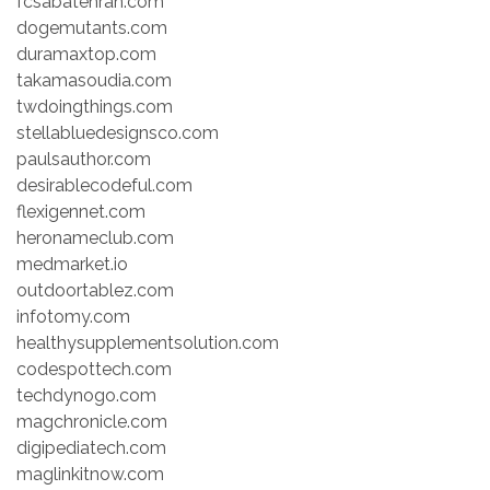
fcsabatehran.com
dogemutants.com
duramaxtop.com
takamasoudia.com
twdoingthings.com
stellabluedesignsco.com
paulsauthor.com
desirablecodeful.com
flexigennet.com
heronameclub.com
medmarket.io
outdoortablez.com
infotomy.com
healthysupplementsolution.com
codespottech.com
techdynogo.com
magchronicle.com
digipediatech.com
maglinkitnow.com