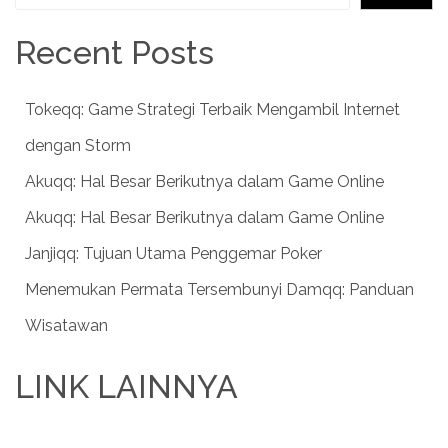
Recent Posts
Tokeqq: Game Strategi Terbaik Mengambil Internet
dengan Storm
Akuqq: Hal Besar Berikutnya dalam Game Online
Akuqq: Hal Besar Berikutnya dalam Game Online
Janjiqq: Tujuan Utama Penggemar Poker
Menemukan Permata Tersembunyi Damqq: Panduan
Wisatawan
LINK LAINNYA