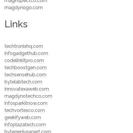
maginspectco.com
magdynogo.com
Links
techtronixhq.com
infogadgethub.com
codelinkitpro.com
techboostgen.com
techsensehub.com
bytelabtech.com
innovatexaweb.com
magdynotechco.com
infosparkitnow.com
techvortexco.com
geekifyweb.com
infoplazatech.com
bytegeniusxpert.com