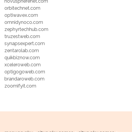
novuspherenet.com
orbitechnet.com
optiwavex.com
omnidynoco.com
zephyrtechhub.com
truzestweb.com
synapsexpert.com
zentarolab.com
quikbiznow.com
xceleroweb.com
optigogoweb.com
brandaroweb.com
zoomifyit.com