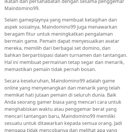
ikatan dan persahabatan dengan sesama penggemar
Maindomino99.
Selain gameplaynya yang membuat ketagihan dan
aspek sosialnya, Maindomino99 juga menawarkan
beragam fitur untuk meningkatkan pengalaman
bermain game. Pemain dapat menyesuaikan avatar
mereka, memilih dari berbagai set domino, dan
bahkan berpartisipasi dalam turnamen dan tantangan.
Hal ini membuat permainan tetap segar dan menarik,
memastikan pemain tidak pernah bosan.
Secara keseluruhan, Maindomino99 adalah game
online yang menyenangkan dan menarik yang telah
memikat hati jutaan pemain di seluruh dunia. Baik
Anda seorang gamer biasa yang mencari cara untuk
menghabiskan waktu atau penggemar berat yang
mencari tantangan baru, Maindomino99 memiliki
sesuatu untuk ditawarkan kepada semua orang. Jadi
mengapa tidak mencobanya dan melihat apa yang