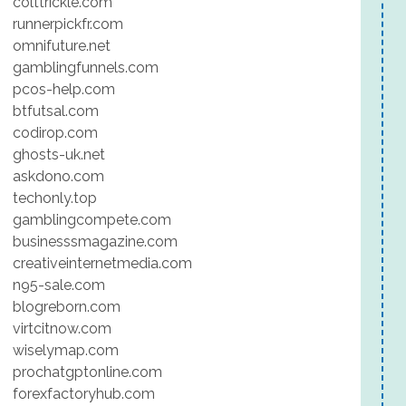
colttrickle.com
runnerpickfr.com
omnifuture.net
gamblingfunnels.com
pcos-help.com
btfutsal.com
codirop.com
ghosts-uk.net
askdono.com
techonly.top
gamblingcompete.com
businesssmagazine.com
creativeinternetmedia.com
n95-sale.com
blogreborn.com
virtcitnow.com
wiselymap.com
prochatgptonline.com
forexfactoryhub.com