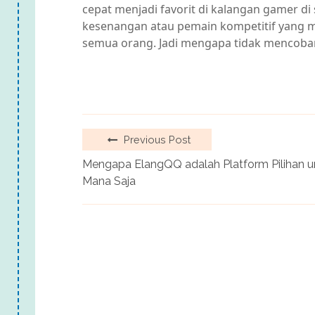
cepat menjadi favorit di kalangan gamer di
kesenangan atau pemain kompetitif yang m
semua orang. Jadi mengapa tidak mencoba
Previous Post
Mengapa ElangQQ adalah Platform Pilihan u
Mana Saja