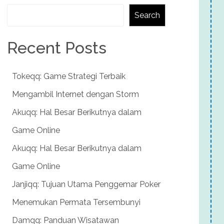
Search
Recent Posts
Tokeqq: Game Strategi Terbaik
Mengambil Internet dengan Storm
Akuqq: Hal Besar Berikutnya dalam
Game Online
Akuqq: Hal Besar Berikutnya dalam
Game Online
Janjiqq: Tujuan Utama Penggemar Poker
Menemukan Permata Tersembunyi
Damqq: Panduan Wisatawan