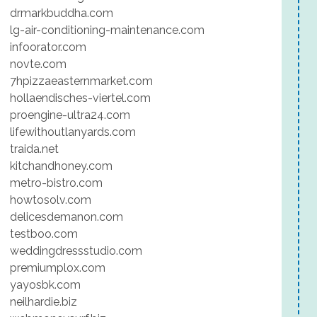
drmarkbuddha.com
lg-air-conditioning-maintenance.com
infoorator.com
novte.com
7hpizzaeasternmarket.com
hollaendisches-viertel.com
proengine-ultra24.com
lifewithoutlanyards.com
traida.net
kitchandhoney.com
metro-bistro.com
howtosolv.com
delicesdemanon.com
testboo.com
weddingdressstudio.com
premiumplox.com
yayosbk.com
neilhardie.biz