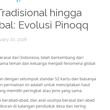
Tradisional hingga
al: Evolusi Pinoqq
uary 20, 2026
erasal dari Indonesia, telah berkembang dari
ama teman dan keluarga menjadi fenomena global
kan dengan setumpuk standar 52 kartu dan biasanya
n permainan ini adalah untuk menciptakan hasil
g memiliki peringkat atau jenis yang sama.
 berabad-abad, dan asal usulnya berasal dari abad
hiburan di kalangan penduduk desa dan sering