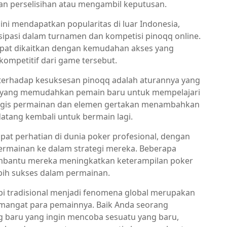
an perselisihan atau mengambil keputusan.
ini mendapatkan popularitas di luar Indonesia,
sipasi dalam turnamen dan kompetisi pinoqq online.
dapat dikaitkan dengan kemudahan akses yang
 kompetitif dari game tersebut.
i terhadap kesuksesan pinoqq adalah aturannya yang
, yang memudahkan pemain baru untuk mempelajari
ategis permainan dan elemen gertakan menambahkan
tang kembali untuk bermain lagi.
pat perhatian di dunia poker profesional, dengan
rmainan ke dalam strategi mereka. Beberapa
bantu mereka meningkatkan keterampilan poker
bih sukses dalam permainan.
obi tradisional menjadi fenomena global merupakan
semangat para pemainnya. Baik Anda seorang
 baru yang ingin mencoba sesuatu yang baru,