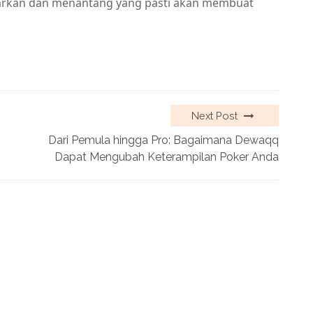
kan dan menantang yang pasti akan membuat
Next Post
Dari Pemula hingga Pro: Bagaimana Dewaqq
Dapat Mengubah Keterampilan Poker Anda