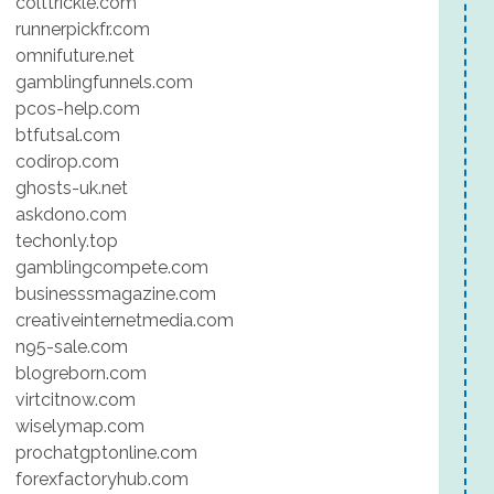
colttrickle.com
runnerpickfr.com
omnifuture.net
gamblingfunnels.com
pcos-help.com
btfutsal.com
codirop.com
ghosts-uk.net
askdono.com
techonly.top
gamblingcompete.com
businesssmagazine.com
creativeinternetmedia.com
n95-sale.com
blogreborn.com
virtcitnow.com
wiselymap.com
prochatgptonline.com
forexfactoryhub.com