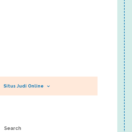
Situs Judi Online
Search