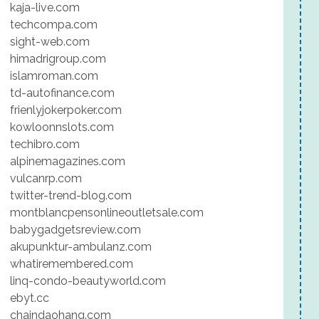
kaja-live.com
techcompa.com
sight-web.com
himadrigroup.com
islamroman.com
td-autofinance.com
frienlyjokerpoker.com
kowloonnslots.com
techibro.com
alpinemagazines.com
vulcanrp.com
twitter-trend-blog.com
montblancpensonlineoutletsale.com
babygadgetsreview.com
akupunktur-ambulanz.com
whatiremembered.com
linq-condo-beautyworld.com
ebyt.cc
chaindaohang.com