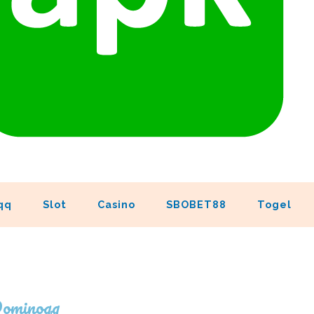
qq
Slot
Casino
SBOBET88
Togel
ominoqq