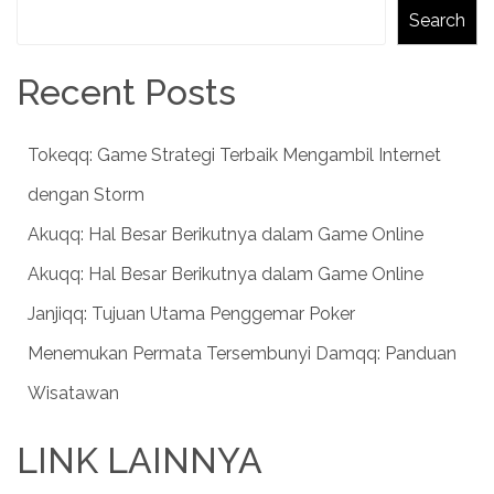
Search
Recent Posts
Tokeqq: Game Strategi Terbaik Mengambil Internet
dengan Storm
Akuqq: Hal Besar Berikutnya dalam Game Online
Akuqq: Hal Besar Berikutnya dalam Game Online
Janjiqq: Tujuan Utama Penggemar Poker
Menemukan Permata Tersembunyi Damqq: Panduan
Wisatawan
LINK LAINNYA