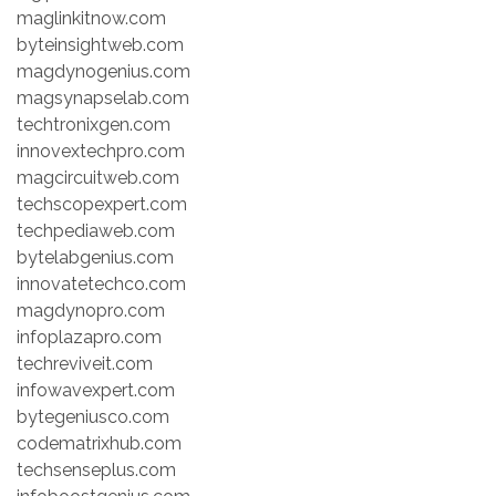
maglinkitnow.com
byteinsightweb.com
magdynogenius.com
magsynapselab.com
techtronixgen.com
innovextechpro.com
magcircuitweb.com
techscopexpert.com
techpediaweb.com
bytelabgenius.com
innovatetechco.com
magdynopro.com
infoplazapro.com
techreviveit.com
infowavexpert.com
bytegeniusco.com
codematrixhub.com
techsenseplus.com