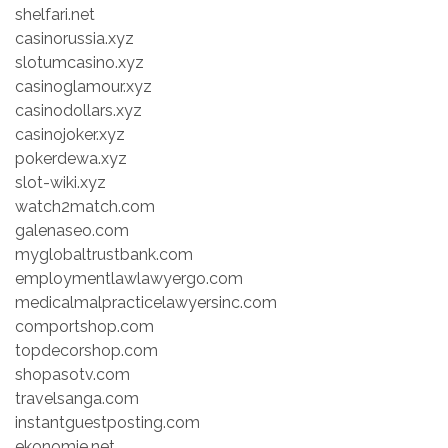
shelfari.net
casinorussia.xyz
slotumcasino.xyz
casinoglamour.xyz
casinodollars.xyz
casinojoker.xyz
pokerdewa.xyz
slot-wiki.xyz
watch2match.com
galenaseo.com
myglobaltrustbank.com
employmentlawlawyergo.com
medicalmalpracticelawyersinc.com
comportshop.com
topdecorshop.com
shopasotv.com
travelsanga.com
instantguestposting.com
ekonomie.net