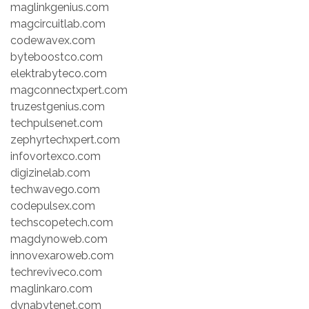
maglinkgenius.com
magcircuitlab.com
codewavex.com
byteboostco.com
elektrabyteco.com
magconnectxpert.com
truzestgenius.com
techpulsenet.com
zephyrtechxpert.com
infovortexco.com
digizinelab.com
techwavego.com
codepulsex.com
techscopetech.com
magdynoweb.com
innovexaroweb.com
techreviveco.com
maglinkaro.com
dynabytenet.com