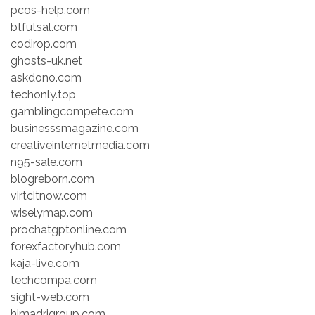
pcos-help.com
btfutsal.com
codirop.com
ghosts-uk.net
askdono.com
techonly.top
gamblingcompete.com
businesssmagazine.com
creativeinternetmedia.com
n95-sale.com
blogreborn.com
virtcitnow.com
wiselymap.com
prochatgptonline.com
forexfactoryhub.com
kaja-live.com
techcompa.com
sight-web.com
himadrigroup.com