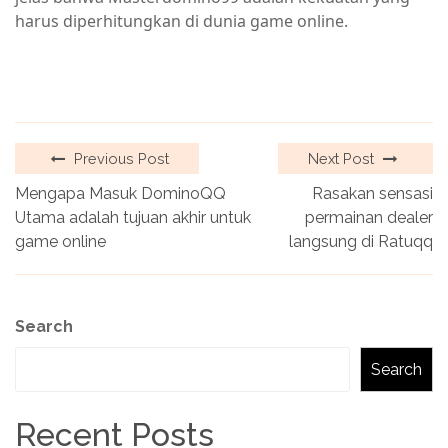
harus diperhitungkan di dunia game online.
Previous Post
Next Post
Mengapa Masuk DominoQQ
Rasakan sensasi
Utama adalah tujuan akhir untuk
permainan dealer
game online
langsung di Ratuqq
Search
Search
Recent Posts