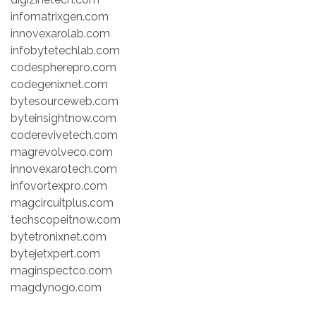
infomatrixgen.com
innovexarolab.com
infobytetechlab.com
codespherepro.com
codegenixnet.com
bytesourceweb.com
byteinsightnow.com
coderevivetech.com
magrevolveco.com
innovexarotech.com
infovortexpro.com
magcircuitplus.com
techscopeitnow.com
bytetronixnet.com
bytejetxpert.com
maginspectco.com
magdynogo.com