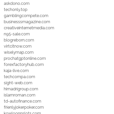
askdono.com
techonly.top
gamblingcompete.com
businesssmagazine.com
creativeinternetmedia.com
n95-sale.com
blogreborn.com
virtcitnow.com
wiselymap.com
prochatgptonline.com
forexfactoryhub.com
kaja-live.com
techcompa.com
sight-web.com
himadrigroup.com
islamroman.com
td-autofinance.com
frienlyjokerpoker.com
kowloonnslots.com