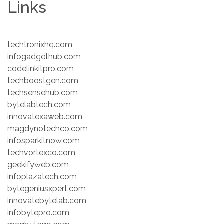
Links
techtronixhq.com
infogadgethub.com
codelinkitpro.com
techboostgen.com
techsensehub.com
bytelabtech.com
innovatexaweb.com
magdynotechco.com
infosparkitnow.com
techvortexco.com
geekifyweb.com
infoplazatech.com
bytegeniusxpert.com
innovatebytelab.com
infobytepro.com