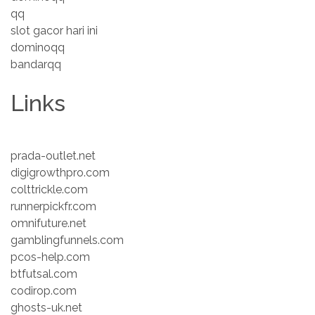
qq
slot gacor hari ini
dominoqq
bandarqq
Links
prada-outlet.net
digigrowthpro.com
colttrickle.com
runnerpickfr.com
omnifuture.net
gamblingfunnels.com
pcos-help.com
btfutsal.com
codirop.com
ghosts-uk.net