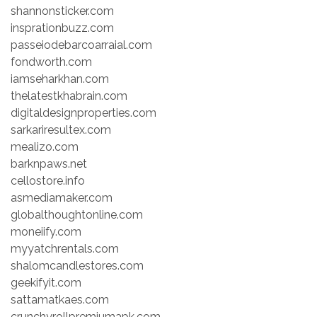
shannonsticker.com
insprationbuzz.com
passeiodebarcoarraial.com
fondworth.com
iamseharkhan.com
thelatestkhabrain.com
digitaldesignproperties.com
sarkariresultex.com
mealizo.com
barknpaws.net
cellostore.info
asmediamaker.com
globalthoughtonline.com
moneiify.com
myyatchrentals.com
shalomcandlestores.com
geekifyit.com
sattamatkaes.com
crunchyrollpremiumapk.com