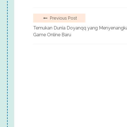
Previous Post
Temukan Dunia Doyanqq yang Menyenangka
Game Online Baru