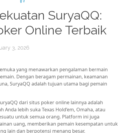
ekuatan SuryaQQ:
ker Online Terbaik
uary 3, 2026
erkemuka yang menawarkan pengalaman bermain
pemain. Dengan beragam permainan, keamanan
una, SuryaQQ adalah tujuan utama bagi pemain
ryaQQ dari situs poker online lainnya adalah
h Anda lebih suka Texas Hold’em, Omaha, atau
esuatu untuk semua orang. Platform ini juga
ainan uang, memberikan pemain kesempatan untuk
g lain dan berpotensi menang besar.