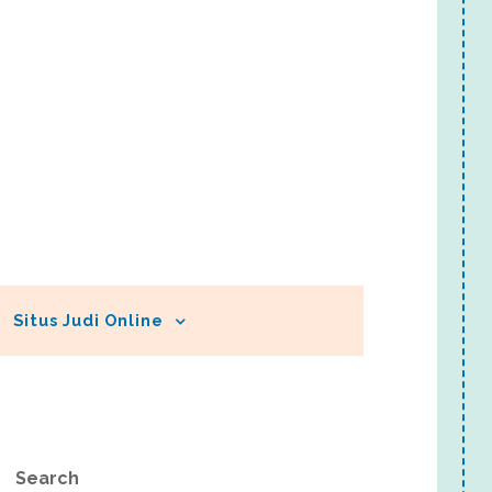
Situs Judi Online
Search