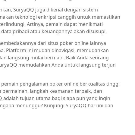
nkan, SuryaQQ juga dikenal dengan sistem
nakan teknologi enkripsi canggih untuk memastikan
rlindungi. Artinya, pemain dapat menikmati
 data pribadi atau keuangannya akan disusupi.
embedakannya dari situs poker online lainnya
. Platform ini mudah dinavigasi, memudahkan
n langsung mulai bermain. Baik Anda seorang
 SuryaQQ memudahkan Anda untuk langsung terjun
emain pengalaman poker online berkualitas tinggi
n permainan, langkah keamanan terbaik, dan
adalah tujuan utama bagi siapa pun yang ingin
engapa menunggu? Kunjungi SuryaQQ hari ini dan