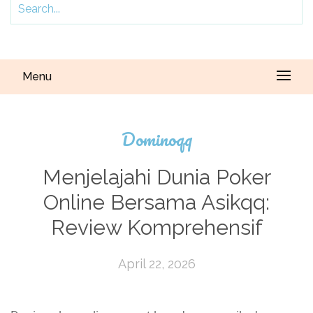
Menu
Dominoqq
Menjelajahi Dunia Poker
Online Bersama Asikqq:
Review Komprehensif
April 22, 2026