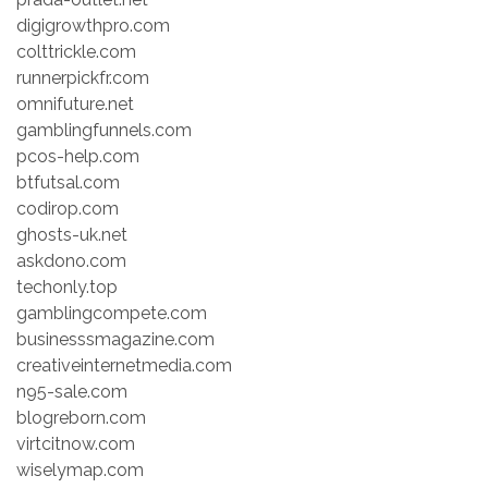
digigrowthpro.com
colttrickle.com
runnerpickfr.com
omnifuture.net
gamblingfunnels.com
pcos-help.com
btfutsal.com
codirop.com
ghosts-uk.net
askdono.com
techonly.top
gamblingcompete.com
businesssmagazine.com
creativeinternetmedia.com
n95-sale.com
blogreborn.com
virtcitnow.com
wiselymap.com