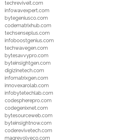
techreviveit.com
infowavexpert.com
bytegeniusco.com
codematrixhub.com
techsenseplus.com
infoboostgenius.com
techwavegen.com
bytesavvypro.com
byteinsightgen.com
digizinetech.com
infomatrixgen.com
innovexarolab.com
infobytetechlab.com
codespherepro.com
codegenixnet.com
bytesourceweb.com
byteinsightnow.com
coderevivetech.com
magrevolveco.com