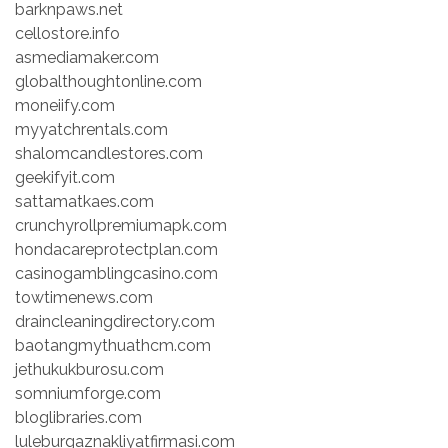
barknpaws.net
cellostore.info
asmediamaker.com
globalthoughtonline.com
moneiify.com
myyatchrentals.com
shalomcandlestores.com
geekifyit.com
sattamatkaes.com
crunchyrollpremiumapk.com
hondacareprotectplan.com
casinogamblingcasino.com
towtimenews.com
draincleaningdirectory.com
baotangmythuathcm.com
jethukukburosu.com
somniumforge.com
bloglibraries.com
luleburgaznakliyatfirmasi.com