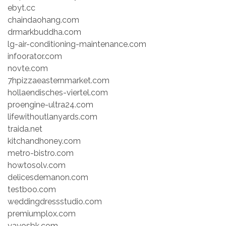
ebyt.cc
chaindaohang.com
drmarkbuddha.com
lg-air-conditioning-maintenance.com
infoorator.com
novte.com
7hpizzaeasternmarket.com
hollaendisches-viertel.com
proengine-ultra24.com
lifewithoutlanyards.com
traida.net
kitchandhoney.com
metro-bistro.com
howtosolv.com
delicesdemanon.com
testboo.com
weddingdressstudio.com
premiumplox.com
yayosbk.com