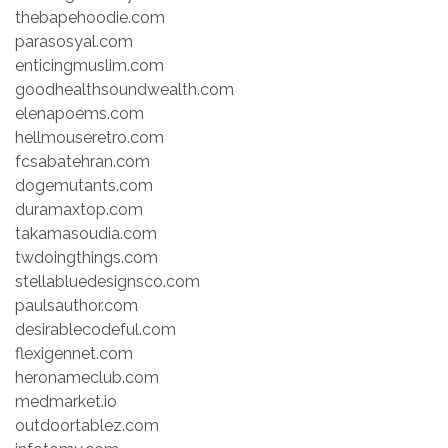
thebapehoodie.com
parasosyal.com
enticingmuslim.com
goodhealthsoundwealth.com
elenapoems.com
hellmouseretro.com
fcsabatehran.com
dogemutants.com
duramaxtop.com
takamasoudia.com
twdoingthings.com
stellabluedesignsco.com
paulsauthor.com
desirablecodeful.com
flexigennet.com
heronameclub.com
medmarket.io
outdoortablez.com